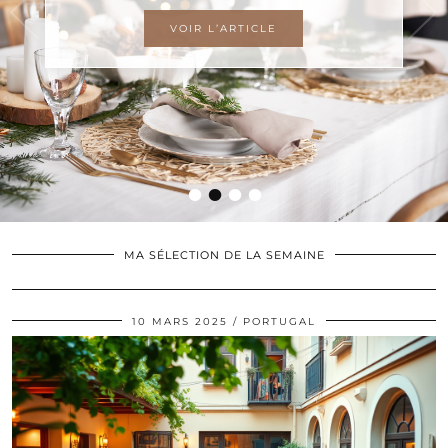
VOIR L’ARTICLE
•
•
•
•
MA SÉLECTION DE LA SEMAINE
10 MARS 2025
PORTUGAL