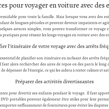
ces pour voyager en voiture avec des 
rmidable pour toute la famille. Mais lorsque vous avez des enf
endant de longues périodes et peuvent devenir impatients et agi
quelques astuces simples, vous pouvez transformer ce voyage 
ls pratiques pour réussir les longs voyages en voiture avec des e
fier l’itinéraire de votre voyage avec des arrêts fré
 essentiel de planifier son itinéraire en incluant des arrêts fré
l faut alors rechercher des aires de repos ou des parcs le long d
de dépenser de l’énergie, ce qui les aidera à rester calmes et sa
Préparer des activités divertissantes
tes pour divertir ses enfants pendant le voyage. Il faut apporte
urs DVD portables peuvent également être utiles pour leur perm
 d’emporter suffisamment de fournitures pour éviter les dispute