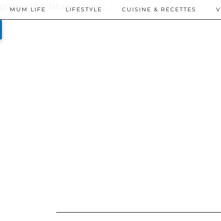
gtag('config', 'UA-68614623-1');
MUM LIFE
LIFESTYLE
CUISINE & RECETTES
V