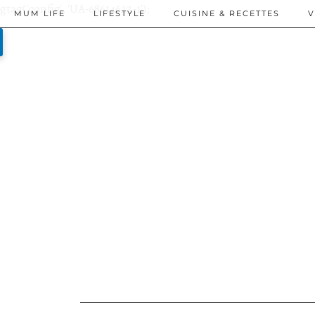
gtag('config', 'UA-68614623-1');
MUM LIFE
LIFESTYLE
CUISINE & RECETTES
V