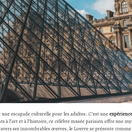
 une escapade culturelle pour les adultes. C’est une
expérience
ts à l’art et à l’histoire, ce célèbre musée parisien offre une my
vers ses innombrables œuvres, le Louvre se présente comme un