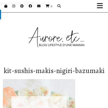
gtag('config', 'UA-68614623-1');
0
kit-sushis-makis-nigiri-bazumaki