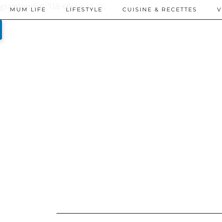
gtag('config', 'UA-68614623-1');
MUM LIFE
LIFESTYLE
CUISINE & RECETTES
V