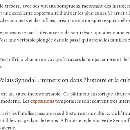
de trésors, avec ses vitraux somptueux racontant des histoire
 une excellente opportunité d’initier les plus jeunes à l’art et à 
 des concerts et des offices, créant une atmosphère spirituelle e
e poursuivre par la découverte de son trésor, qui abrite une co
’est une véritable plongée dans le passé qui attend les familles
 c’est offrir à chacun un voyage à travers le temps, empreint de 
ns.
Palais Synodal : immersion dans l’histoire et la cul
al est un autre incontournable. Ce bâtiment historique abrite
art moderne. Les
expositions
temporaires sont souvent très intére
ravit les familles passionnées d’histoire et de culture. Ce bât
éritable voyage dans le temps. À l’intérieur, le musée de Sens of
 moderne.