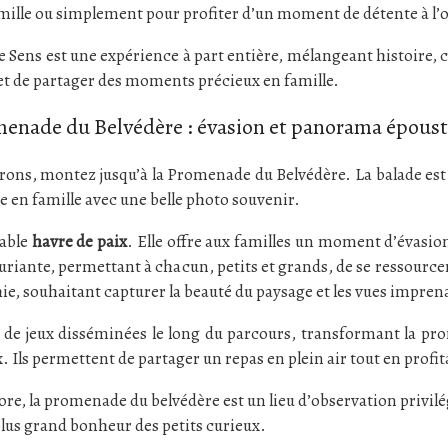
amille ou simplement pour profiter d’un moment de détente à l’
 Sens est une expérience à part entière, mélangeant histoire, cu
 et de partager des moments précieux en famille.
menade du Belvédère : évasion et panorama époust
nvirons, montez jusqu’à la Promenade du Belvédère. La balade est
e en famille avec une belle photo souvenir.
table
havre de paix
. Elle offre aux familles un moment d’évasion l
riante, permettant à chacun, petits et grands, de se ressourcer e
e, souhaitant capturer la beauté du paysage et les vues imprenab
es de jeux disséminées le long du parcours, transformant la p
Ils permettent de partager un repas en plein air tout en prof
 flore, la promenade du belvédère est un lieu d’observation privil
 plus grand bonheur des petits curieux.