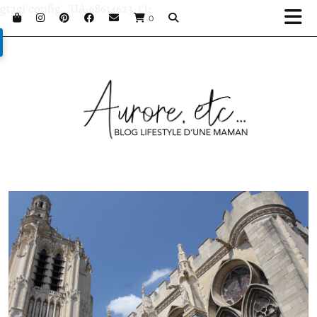
gtag('config', 'UA-68614623-1');
0