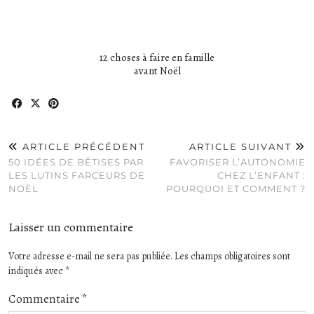
12 choses à faire en famille
avant Noël
ARTICLE PRÉCÉDENT
ARTICLE SUIVANT
50 IDÉES DE BÊTISES PAR
FAVORISER L’AUTONOMIE
LES LUTINS FARCEURS DE
CHEZ L’ENFANT :
NOËL
POURQUOI ET COMMENT ?
Laisser un commentaire
Votre adresse e-mail ne sera pas publiée.
Les champs obligatoires sont
indiqués avec
*
Commentaire
*