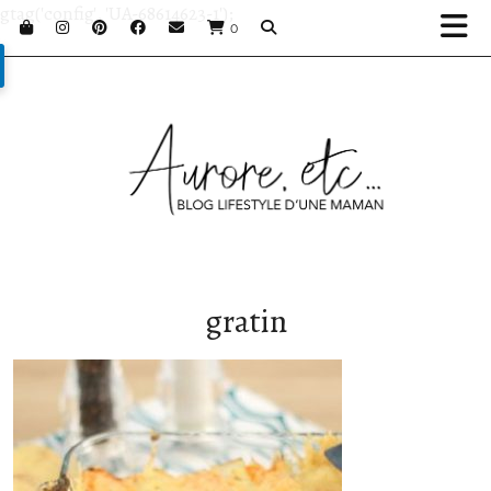
gtag('config', 'UA-68614623-1');
0
gratin