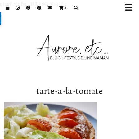
gtag('config', 'UA-68614623-1');
0
tarte-a-la-tomate