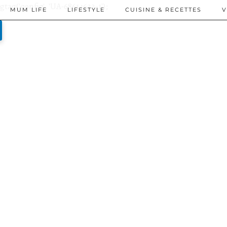
gtag('config', 'UA-68614623-1');
MUM LIFE
LIFESTYLE
CUISINE & RECETTES
V