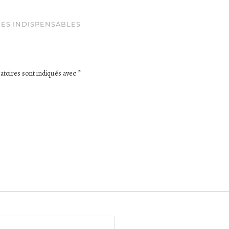
MES INDISPENSABLES
atoires sont indiqués avec
*