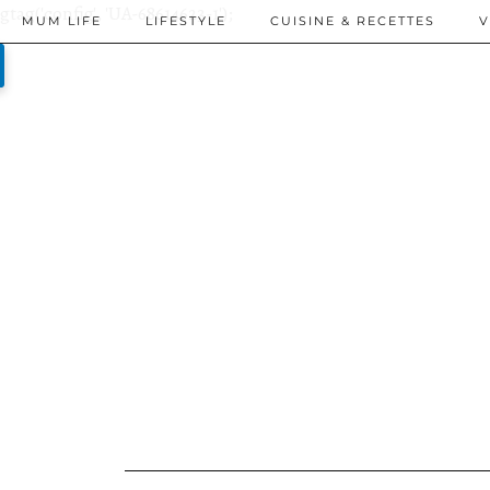
gtag('config', 'UA-68614623-1');
MUM LIFE
LIFESTYLE
CUISINE & RECETTES
V