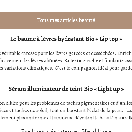
Tous mes articles beauté
Le baume à lèvres hydratant Bio « Lip top »
 véritable caresse pour les lèvres gercées et desséchées. Enrichi 
ficacement les lèvres abîmées. Sa texture riche et fondante as
 des variations climatiques. C’est le compagnon idéal pour garde
Sérum illuminateur de teint Bio « Light up »
ion ciblée pour les problèmes de taches pigmentaires et d’unifo
ces et taches de soleil, tout en boostant l’éclat de la peau. L
siblement plus uniforme et lumineux, dévoilant la beauté naturell
Eye liner noir intense « Head line »