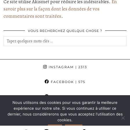
Ce site utilise Akismet pour réduire les indésirables.
En
savoir plus sur la façon dont les données de vos
commentaires sont traitées
.
VOUS RECHERCHEZ QUELQUE CHOSE ?
INSTAGRAM
| 2313
FACEBOOK
| 575
PINTEREST
| 862
Nous utilisons des cookies pour vous garantir la meilleure
expérience sur notre site. Si vous continuez à utiliser ce
© 2015-2025 AURORE, ETC...
dernier, nous considérerons que vous acceptez l'utilisation des
SITE DESIGN BY
pipdig
cookies.
OK
NON