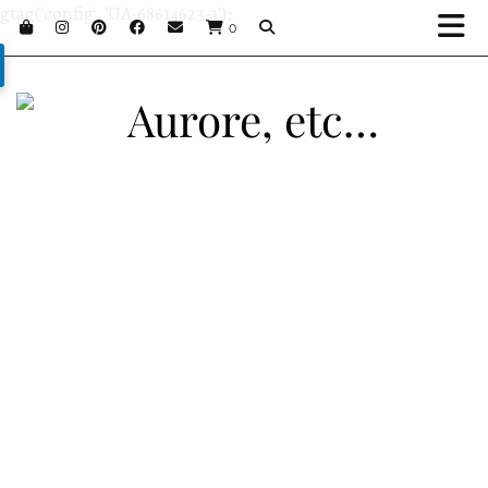
gtag('config', 'UA-68614623-1');
0