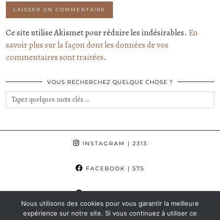
Ce site utilise Akismet pour réduire les indésirables.
En
savoir plus sur la façon dont les données de vos
commentaires sont traitées
.
VOUS RECHERCHEZ QUELQUE CHOSE ?
INSTAGRAM
| 2313
FACEBOOK
| 575
PINTEREST
| 862
Nous utilisons des cookies pour vous garantir la meilleure
expérience sur notre site. Si vous continuez à utiliser ce
© 2015-2025 AURORE, ETC...