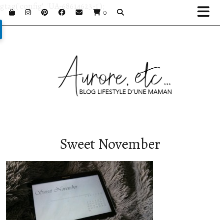
gtag('config', 'UA-68614623-1');
0
Sweet November