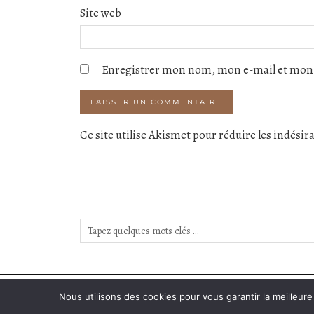
Site web
Enregistrer mon nom, mon e-mail et mon 
Ce site utilise Akismet pour réduire les indésir
INSTAGRAM
| 2313
Nous utilisons des cookies pour vous garantir la meilleure