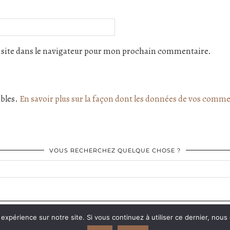
site dans le navigateur pour mon prochain commentaire.
ables.
En savoir plus sur la façon dont les données de vos comme
VOUS RECHERCHEZ QUELQUE CHOSE ?
FACEBOOK
| 575
 expérience sur notre site. Si vous continuez à utiliser ce dernier, nous