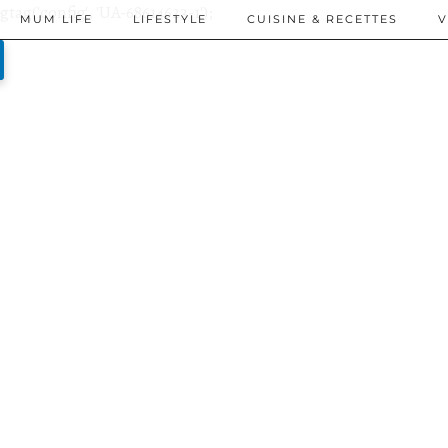
gtag('config', 'UA-68614623-1');
MUM LIFE
LIFESTYLE
CUISINE & RECETTES
V