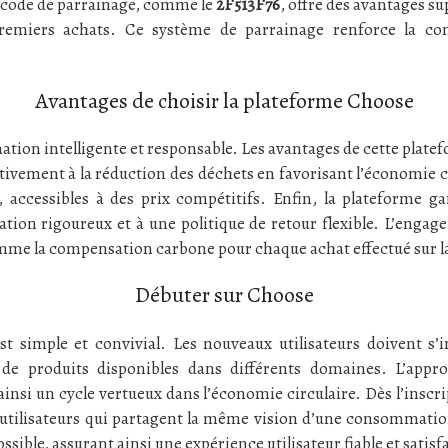
’un code de parrainage, comme le
2F513F76
, offre des avantages 
premiers achats. Ce système de parrainage renforce la 
Avantages de choisir la plateforme Choose
tion intelligente et responsable. Les avantages de cette plat
r activement à la réduction des déchets en favorisant l’économi
, accessibles à des prix compétitifs. Enfin, la plateforme ga
ation rigoureux et à une politique de retour flexible. L’engag
omme la compensation carbone pour chaque achat effectué sur l
Débuter sur Choose
 simple et convivial. Les nouveaux utilisateurs doivent s’in
e produits disponibles dans différents domaines. L’app
insi un cycle vertueux dans l’économie circulaire. Dès l’inscr
s utilisateurs qui partagent la même vision d’une consommati
ssible, assurant ainsi une expérience utilisateur fiable et satisf