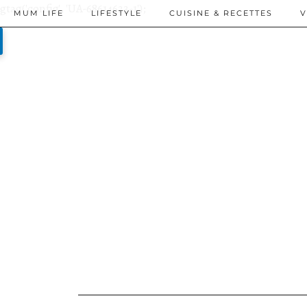
gtag('config', 'UA-68614623-1');
MUM LIFE
LIFESTYLE
CUISINE & RECETTES
V