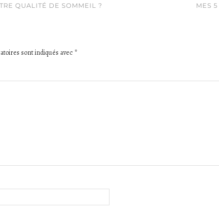
RE QUALITÉ DE SOMMEIL ?
MES 5
atoires sont indiqués avec
*