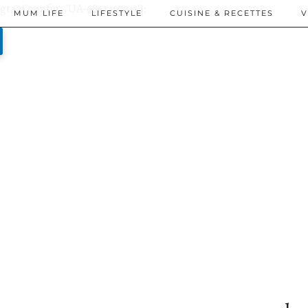
gtag('config', 'UA-68614623-1');
MUM LIFE
LIFESTYLE
CUISINE & RECETTES
V