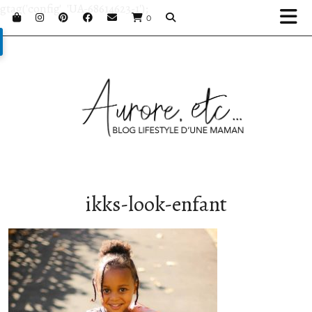
gtag('config', 'UA-68614623-1');
0
ikks-look-enfant