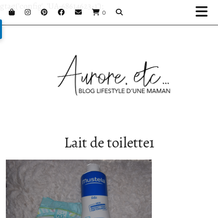
gtag('config', 'UA-68614623-1');
0
Lait de toilette1