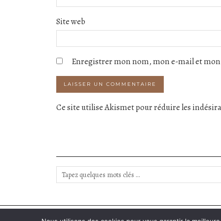
Site web
Enregistrer mon nom, mon e-mail et mon 
Ce site utilise Akismet pour réduire les indésir
INSTAGRAM
| 2313