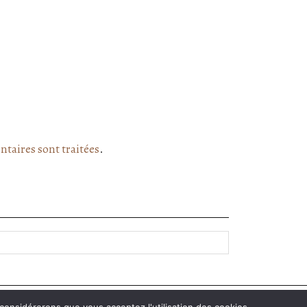
ntaires sont traitées
.
PINTEREST
| 862