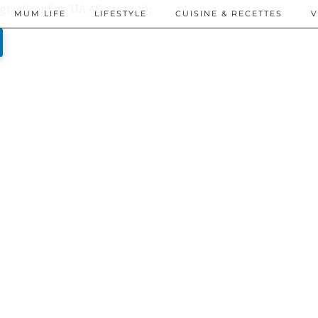
gtag('config', 'UA-68614623-1');
MUM LIFE
LIFESTYLE
CUISINE & RECETTES
V