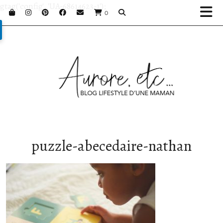
gtag('config', 'UA-68614623-1');
0
puzzle-abecedaire-nathan