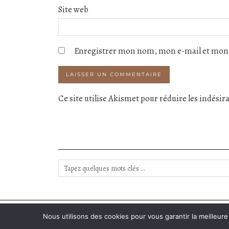
Site web
Enregistrer mon nom, mon e-mail et mon 
Ce site utilise Akismet pour réduire les indésir
INSTAGRAM
| 2313
Nous utilisons des cookies pour vous garantir la meilleure