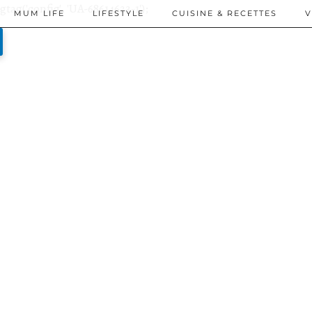
gtag('config', 'UA-68614623-1');
MUM LIFE
LIFESTYLE
CUISINE & RECETTES
V