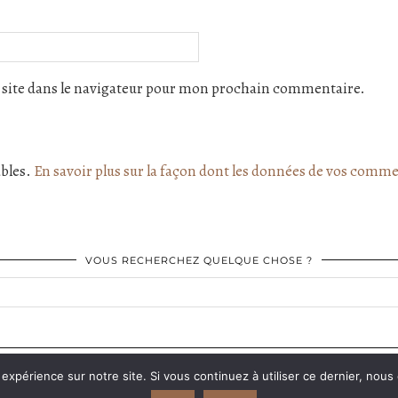
site dans le navigateur pour mon prochain commentaire.
ables.
En savoir plus sur la façon dont les données de vos comme
VOUS RECHERCHEZ QUELQUE CHOSE ?
FACEBOOK
| 575
 expérience sur notre site. Si vous continuez à utiliser ce dernier, nous