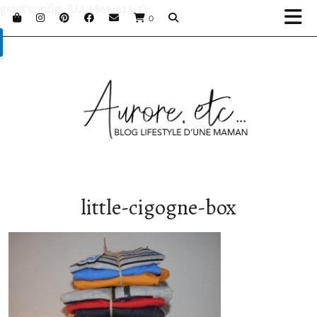
gtag('config', 'UA-68614623-1');
0
little-cigogne-box