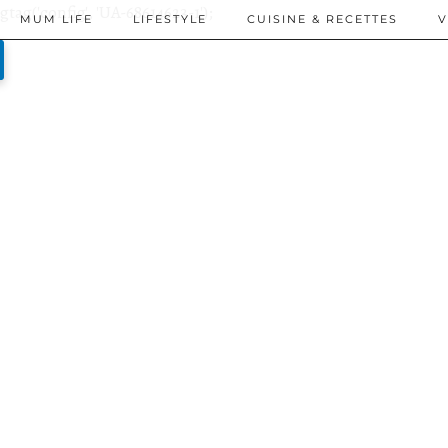
gtag('config', 'UA-68614623-1');
MUM LIFE
LIFESTYLE
CUISINE & RECETTES
V