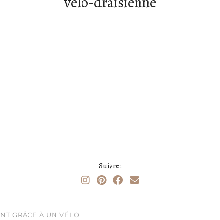
velo-draisienne
Suivre:
NT GRÂCE À UN VÉLO