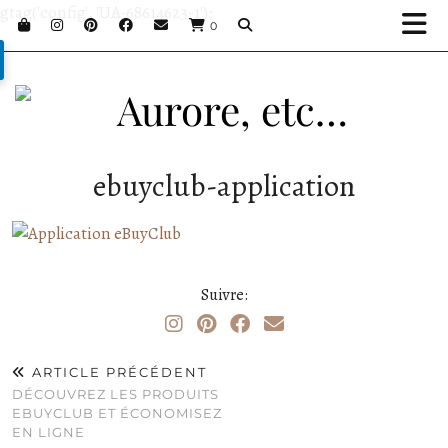
gtag('config', 'UA-68614623-1');
0
ebuyclub-application
Suivre:
ARTICLE PRÉCÉDENT
DÉCOUVREZ LES PRODUITS
EBUYCLUB ET ÉCONOMISEZ
EN LIGNE