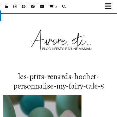
gtag('config', 'UA-68614623-1');
0
les-ptits-renards-hochet-
personnalise-my-fairy-tale-5