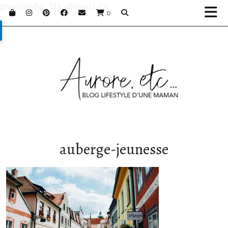
gtag('config', 'UA-68614623-1');
0
auberge-jeunesse