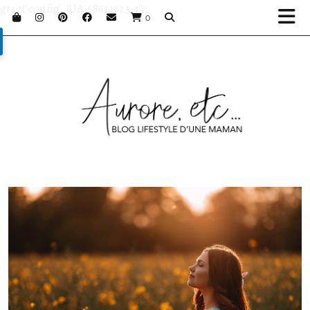
gtag('config', 'UA-68614623-1');
0