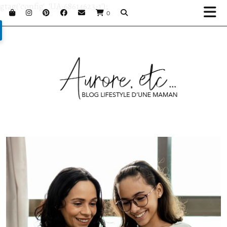
gtag('config', 'UA-68614623-1');
0